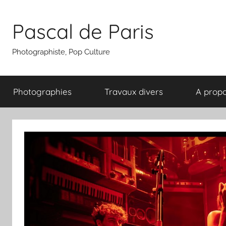
Aller
au
Pascal de Paris
contenu
Photographiste, Pop Culture
Photographies
Travaux divers
A prop