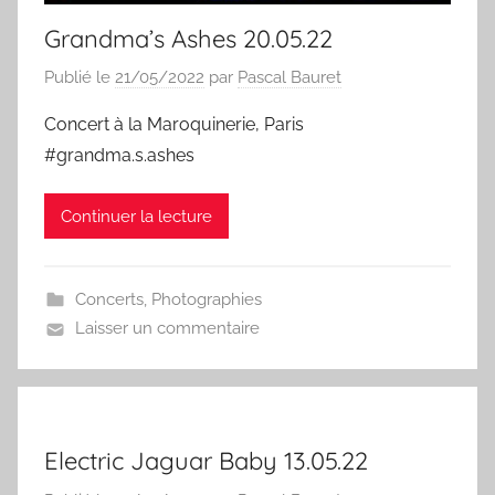
Grandma’s Ashes 20.05.22
Publié le
21/05/2022
par
Pascal Bauret
Concert à la Maroquinerie, Paris
#grandma.s.ashes
Continuer la lecture
Concerts
,
Photographies
Laisser un commentaire
Electric Jaguar Baby 13.05.22