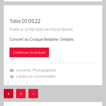
Talia 07.05.22
Publié le
11/05/2022
par
Pascal Bauret
Concert au Croque Bedaine, Orléans
Continuer la lecture
Concerts
,
Photographies
Laisser un commentaire
Pagination
Articles
1
2
»
suivants
des