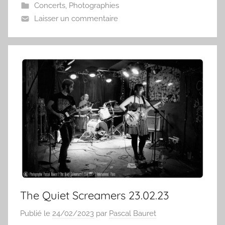
Concerts
,
Photographies
Laisser un commentaire
The Quiet Screamers 23.02.23
Publié le
24/02/2023
par
Pascal Bauret