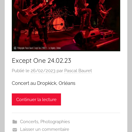
Except One 24.02.23
Publié le
26/02/2023
par
Pascal Bauret
Concert au Dropkick, Orléans
Continuer la lecture
Concerts
,
Photographies
Laisser un commentaire