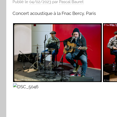
Publié le
04/02/2023
par
Pascal Bauret
Concert acoustique à la Fnac Bercy, Paris