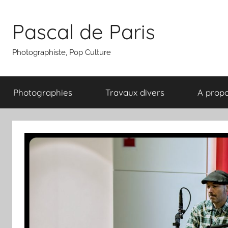
Aller
au
Pascal de Paris
contenu
Photographiste, Pop Culture
Photographies
Travaux divers
A prop