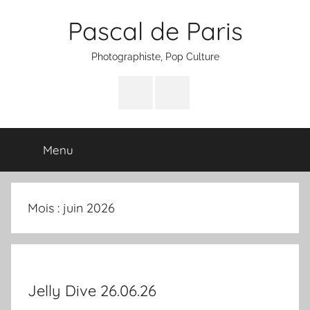
Aller
Pascal de Paris
au
contenu
Photographiste, Pop Culture
Facebook
Instagram
Menu
Mois :
juin 2026
Jelly Dive 26.06.26