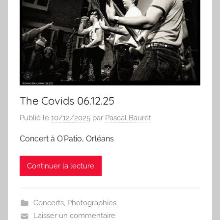
The Covids 06.12.25
Publié le
10/12/2025
par
Pascal Bauret
Concert à O’Patio, Orléans
Continuer la lecture
Concerts
,
Photographies
Laisser un commentaire