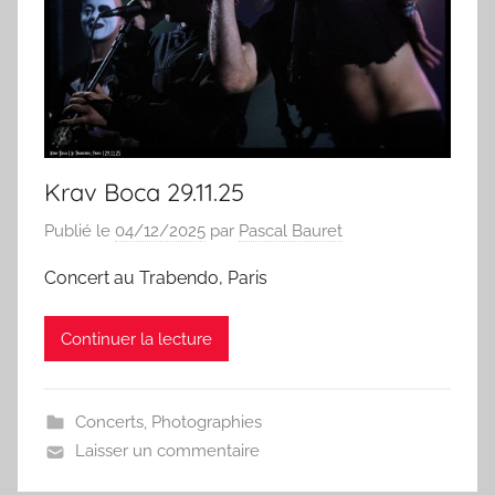
Krav Boca 29.11.25
Publié le
04/12/2025
par
Pascal Bauret
Concert au Trabendo, Paris
Continuer la lecture
Concerts
,
Photographies
Laisser un commentaire