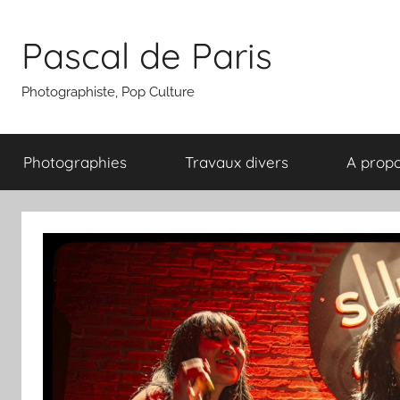
Aller
au
Pascal de Paris
contenu
Photographiste, Pop Culture
Photographies
Travaux divers
A prop