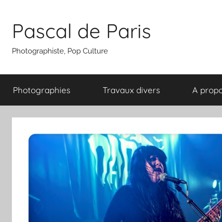
Aller
au
Pascal de Paris
contenu
Photographiste, Pop Culture
Photographies
Travaux divers
A prop