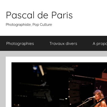
Aller
au
Pascal de Paris
contenu
Photographiste, Pop Culture
Photographies
Travaux divers
A prop