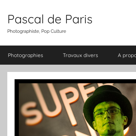
Aller
au
Pascal de Paris
contenu
Photographiste, Pop Culture
Photographies
Travaux divers
A prop