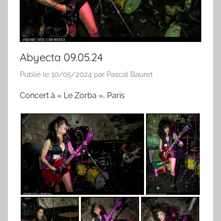
Abyecta 09.05.24
Publié le
10/05/2024
par
Pascal Bauret
Concert à « Le Zorba », Paris