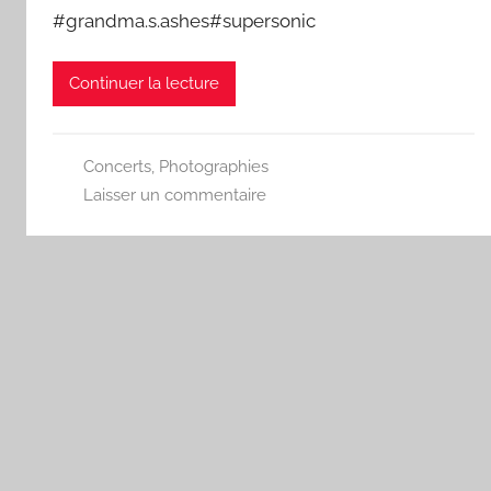
#grandma.s.ashes#supersonic
Continuer la lecture
Concerts
,
Photographies
Laisser un commentaire