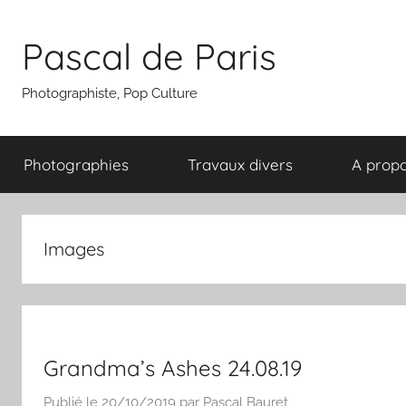
Aller
au
Pascal de Paris
contenu
Photographiste, Pop Culture
Photographies
Travaux divers
A prop
Images
Grandma’s Ashes 24.08.19
Publié le
20/10/2019
par
Pascal Bauret