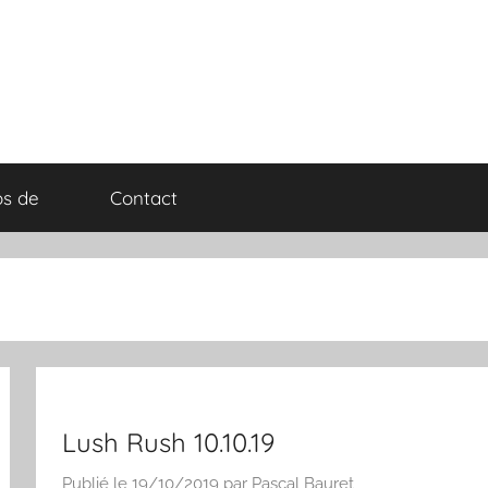
os de
Contact
Lush Rush 10.10.19
Publié le
19/10/2019
par
Pascal Bauret