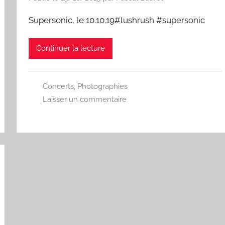
Supersonic, le 10.10.19#lushrush #supersonic
Continuer la lecture
Concerts
,
Photographies
Laisser un commentaire