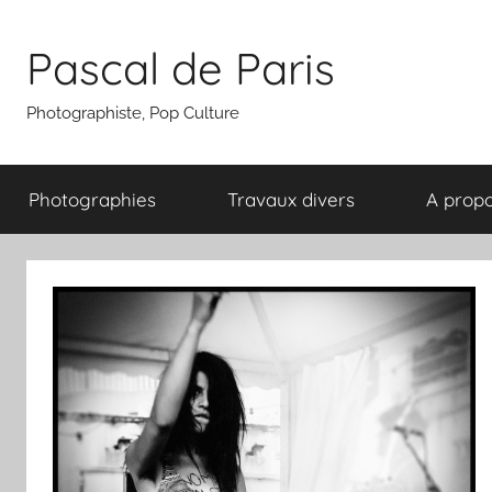
Aller
au
Pascal de Paris
contenu
Photographiste, Pop Culture
Photographies
Travaux divers
A prop