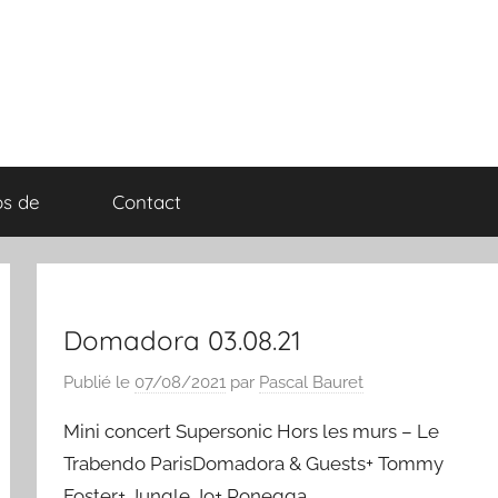
os de
Contact
Domadora 03.08.21
Publié le
07/08/2021
par
Pascal Bauret
Mini concert Supersonic Hors les murs – Le
Trabendo ParisDomadora & Guests+ Tommy
Foster+ Jungle Jo+ Ronegga